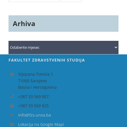
Arhiva
Arhiva
FAKULTET ZDRAVSTVENIH STUDIJA
Stjepana Tomića 1
71000 Sarajevo
Bosna i Hercegovina
+387 33 569 807
+387 33 569 825
info@fzs.unsa.ba
Lokacija na Google Mapi