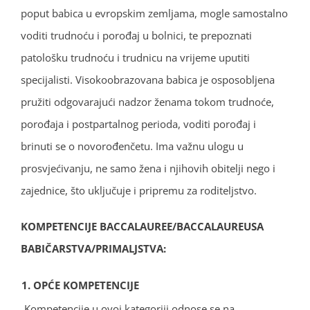
poput babica u evropskim zemljama, mogle samostalno
voditi trudnoću i porođaj u bolnici, te prepoznati
patološku trudnoću i trudnicu na vrijeme uputiti
specijalisti. Visokoobrazovana babica je osposobljena
pružiti odgovarajući nadzor ženama tokom trudnoće,
porođaja i postpartalnog perioda, voditi porođaj i
brinuti se o novorođenčetu. Ima važnu ulogu u
prosvjećivanju, ne samo žena i njihovih obitelji nego i
zajednice, što uključuje i pripremu za roditeljstvo.
KOMPETENCIJE BACCALAUREE/BACCALAUREUSA
BABIČARSTVA/PRIMALJSTVA:
1. OPĆE KOMPETENCIJE
Kompetencije u ovoj kategoriji odnose se na