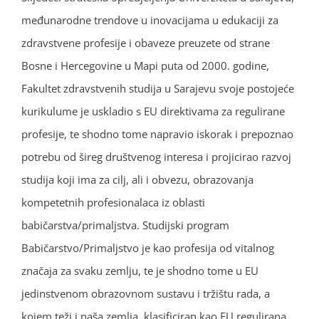
međunarodne trendove u inovacijama u edukaciji za
zdravstvene profesije i obaveze preuzete od strane
Bosne i Hercegovine u Mapi puta od 2000. godine,
Fakultet zdravstvenih studija u Sarajevu svoje postojeće
kurikulume je uskladio s EU direktivama za regulirane
profesije, te shodno tome napravio iskorak i prepoznao
potrebu od šireg društvenog interesa i projicirao razvoj
studija koji ima za cilj, ali i obvezu, obrazovanja
kompetetnih profesionalaca iz oblasti
babičarstva/primaljstva. Studijski program
Babičarstvo/Primaljstvo je kao profesija od vitalnog
značaja za svaku zemlju, te je shodno tome u EU
jedinstvenom obrazovnom sustavu i tržištu rada, a
kojem teži i naša zemlja, klasificiran kao EU regulirana