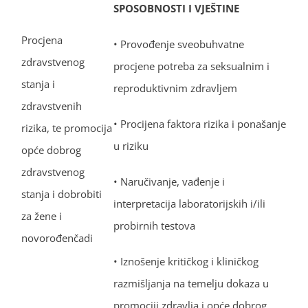
SPOSOBNOSTI I VJEŠTINE
Procjena
• Provođenje sveobuhvatne
zdravstvenog
procjene potreba za seksualnim i
stanja i
reproduktivnim zdravljem
zdravstvenih
• Procijena faktora rizika i ponašanje
rizika, te promocija
u riziku
opće dobrog
zdravstvenog
• Naručivanje, vađenje i
stanja i dobrobiti
interpretacija laboratorijskih i/ili
za žene i
probirnih testova
novorođenčadi
• Iznošenje kritičkog i kliničkog
razmišljanja na temelju dokaza u
promociji zdravlja i opće dobrog