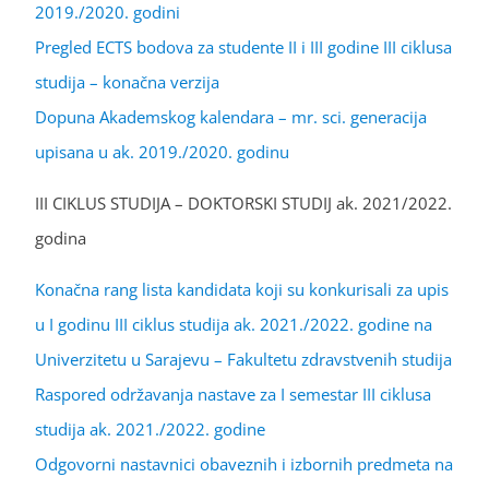
2019./2020. godini
Pregled ECTS bodova za studente II i III godine III ciklusa
studija – konačna verzija
Dopuna Akademskog kalendara – mr. sci. generacija
upisana u ak. 2019./2020. godinu
III CIKLUS STUDIJA – DOKTORSKI STUDIJ ak. 2021/2022.
godina
Konačna rang lista kandidata koji su konkurisali za upis
u I godinu III ciklus studija ak. 2021./2022. godine na
Univerzitetu u Sarajevu – Fakultetu zdravstvenih studija
Raspored održavanja nastave za I semestar III ciklusa
studija ak. 2021./2022. godine
Odgovorni nastavnici obaveznih i izbornih predmeta na