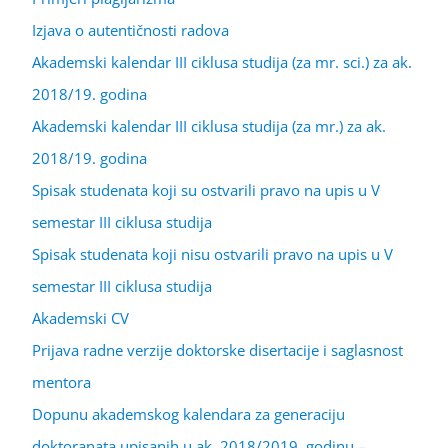
Izjava o autentičnosti radova
Akademski kalendar III ciklusa studija (za mr. sci.) za ak.
2018/19. godina
Akademski kalendar III ciklusa studija (za mr.) za ak.
2018/19. godina
Spisak studenata koji su ostvarili pravo na upis u V
semestar III ciklusa studija
Spisak studenata koji nisu ostvarili pravo na upis u V
semestar III ciklusa studija
Akademski CV
Prijava radne verzije doktorske disertacije i saglasnost
mentora
Dopunu akademskog kalendara za generaciju
doktoranata upisanih u ak. 2018/2019. godinu –