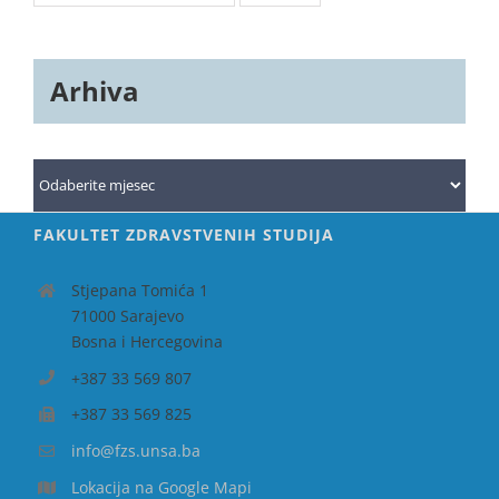
Arhiva
Arhiva
FAKULTET ZDRAVSTVENIH STUDIJA
Stjepana Tomića 1
71000 Sarajevo
Bosna i Hercegovina
+387 33 569 807
+387 33 569 825
info@fzs.unsa.ba
Lokacija na Google Mapi