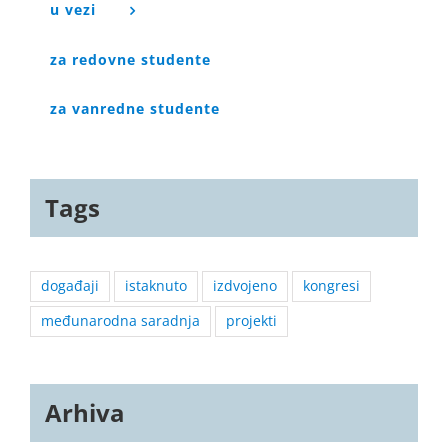
u vezi
za redovne studente
za vanredne studente
Tags
događaji
istaknuto
izdvojeno
kongresi
međunarodna saradnja
projekti
Arhiva