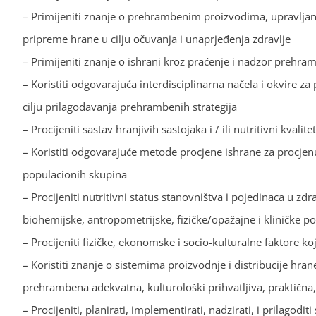
– Primijeniti znanje o prehrambenim proizvodima, upravlj
pripreme hrane u cilju očuvanja i unaprjeđenja zdravlje
– Primijeniti znanje o ishrani kroz praćenje i nadzor prehra
– Koristiti odgovarajuća interdisciplinarna načela i okvire z
cilju prilagođavanja prehrambenih strategija
– Procijeniti sastav hranjivih sastojaka i / ili nutritivni kva
– Koristiti odgovarajuće metode procjene ishrane za procjenu
populacionih skupina
– Procijeniti nutritivni status stanovništva i pojedinaca u zd
biohemijske, antropometrijske, fizičke/opažajne i kliničke p
– Procijeniti fizičke, ekonomske i socio-kulturalne faktore ko
– Koristiti znanje o sistemima proizvodnje i distribucije hran
prehrambena adekvatna, kulturološki prihvatljiva, praktična
– Procijeniti, planirati, implementirati, nadzirati, i prilag