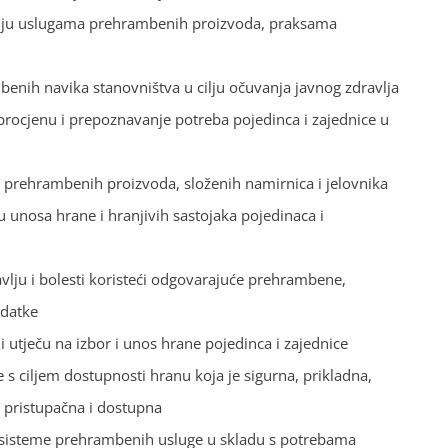
anju uslugama prehrambenih proizvoda, praksama
mbenih navika stanovništva u cilju očuvanja javnog zdravlja
a procjenu i prepoznavanje potreba pojedinca i zajednice u
litet prehrambenih proizvoda, složenih namirnica i jelovnika
 unosa hrane i hranjivih sastojaka pojedinaca i
ravlju i bolesti koristeći odgovarajuće prehrambene,
odatke
ji utječu na izbor i unos hrane pojedinca i zajednice
e s ciljem dostupnosti hranu koja je sigurna, prikladna,
, pristupačna i dostupna
oditi sisteme prehrambenih usluge u skladu s potrebama