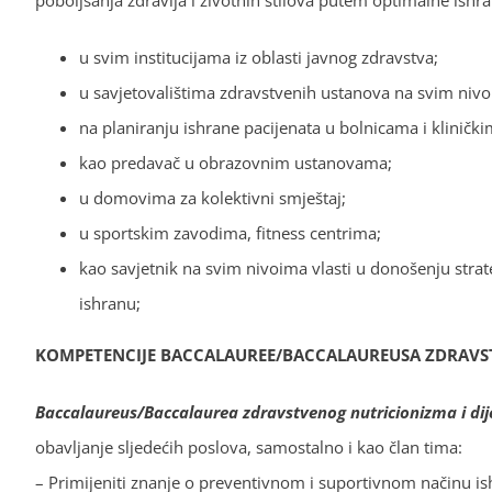
poboljšanja zdravlja i životnih stilova putem optimalne ishra
u svim institucijama iz oblasti javnog zdravstva;
u savjetovalištima zdravstvenih ustanova na svim nivo
na planiranju ishrane pacijenata u bolnicama i kliničk
kao predavač u obrazovnim ustanovama;
u domovima za kolektivni smještaj;
u sportskim zavodima, fitness centrima;
kao savjetnik na svim nivoima vlasti u donošenju strate
ishranu;
KOMPETENCIJE BACCALAUREE/BACCALAUREUSA ZDRAVST
Baccalaureus/Baccalaurea zdravstvenog nutricionizma i dij
obavljanje sljedećih poslova, samostalno i kao član tima:
– Primijeniti znanje o preventivnom i suportivnom načinu ishr