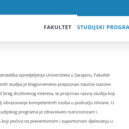
FAKULTET
STUDIJSKI PROGR
 strateška opredjeljenja Univerziteta u Sarajevu, Fakultet
enih studjia je blagovremeno prepoznao naučne izazove
d šireg društvenog interesa, te projicirao razvoj studija koji
ilj obrazovanje kompetentnih osoba u području ishrane. U
tudijskog programa je zdravstveni nutricionizam i
ka koji počiva na preventivnom i suportivnom djelovanju u