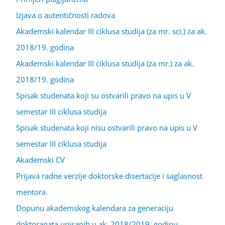
Izjava o autentičnosti radova
Akademski kalendar III ciklusa studija (za mr. sci.) za ak.
2018/19. godina
Akademski kalendar III ciklusa studija (za mr.) za ak.
2018/19. godina
Spisak studenata koji su ostvarili pravo na upis u V
semestar III ciklusa studija
Spisak studenata koji nisu ostvarili pravo na upis u V
semestar III ciklusa studija
Akademski CV
Prijava radne verzije doktorske disertacije i saglasnost
mentora
Dopunu akademskog kalendara za generaciju
doktoranata upisanih u ak. 2018/2019. godinu –