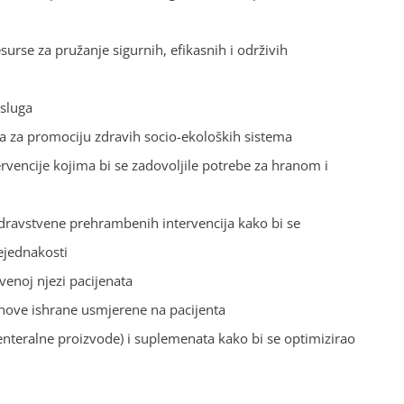
esurse za pružanje sigurnih, efikasnih i održivih
usluga
ela za promociju zdravih socio-ekoloških sistema
ntervencije kojima bi se zadovoljile potrebe za hranom i
vnozdravstvene prehrambenih intervencija kako bi se
ejednakosti
tvenoj njezi pacijenata
planove ishrane usmjerene na pacijenta
renteralne proizvode) i suplemenata kako bi se optimizirao