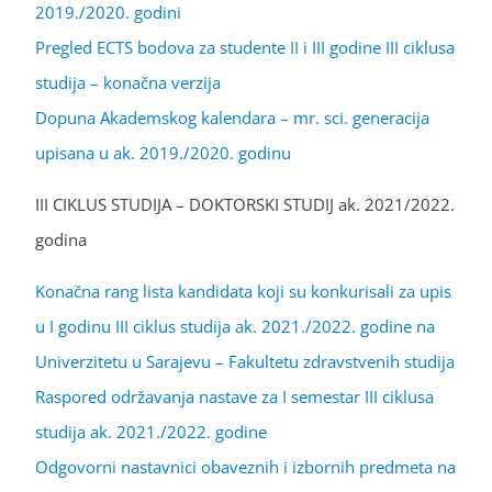
2019./2020. godini
Pregled ECTS bodova za studente II i III godine III ciklusa
studija – konačna verzija
Dopuna Akademskog kalendara – mr. sci. generacija
upisana u ak. 2019./2020. godinu
III CIKLUS STUDIJA – DOKTORSKI STUDIJ ak. 2021/2022.
godina
Konačna rang lista kandidata koji su konkurisali za upis
u I godinu III ciklus studija ak. 2021./2022. godine na
Univerzitetu u Sarajevu – Fakultetu zdravstvenih studija
Raspored održavanja nastave za I semestar III ciklusa
studija ak. 2021./2022. godine
Odgovorni nastavnici obaveznih i izbornih predmeta na