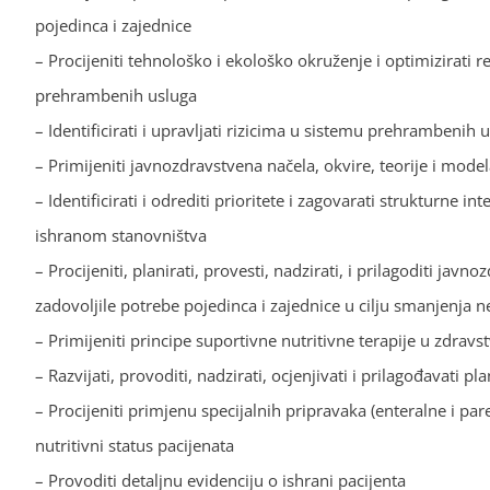
pojedinca i zajednice
– Procijeniti tehnološko i ekološko okruženje i optimizirati r
prehrambenih usluga
– Identificirati i upravljati rizicima u sistemu prehrambenih 
– Primijeniti javnozdravstvena načela, okvire, teorije i mod
– Identificirati i odrediti prioritete i zagovarati strukturne i
ishranom stanovništva
– Procijeniti, planirati, provesti, nadzirati, i prilagoditi ja
zadovoljile potrebe pojedinca i zajednice u cilju smanjenja n
– Primijeniti principe suportivne nutritivne terapije u zdravs
– Razvijati, provoditi, nadzirati, ocjenjivati i prilagođavati 
– Procijeniti primjenu specijalnih pripravaka (enteralne i pa
nutritivni status pacijenata
– Provoditi detaljnu evidenciju o ishrani pacijenta