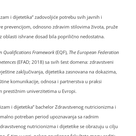
m i dijetetika” zadovoljiće potrebu svih javnih i
ave prevencijom, odnosno zdravim stilovima života, pruže
z oblasti ishrane dosad bila poprilično nedostatna.
n Qualifications Framework
(EQF),
The
European Federation
petences
(EFAD; 2018) sa svih šest domena: zdravstveni
 vještine zaključivanja, dijetetika zasnovana na dokazima,
eštine komunikacije, odnosa i partnerstva u praksi
 prestižnim univerzitetima u Evropi.
zam i dijetetika” bachelor Zdravstvenog nutricionizma i
minimalno potreban period upoznavanja sa radnim
avstvenog nutricionizma i dijetetike se obrazuju u cilju