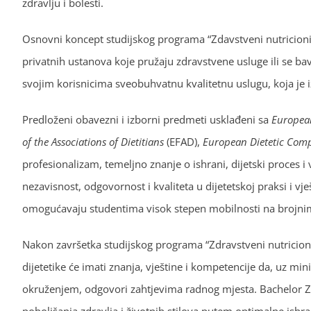
zdravlju i bolesti.
Osnovni koncept studijskog programa “Zdavstveni nutricioniza
privatnih ustanova koje pružaju zdravstvene usluge ili se b
svojim korisnicima sveobuhvatnu kvalitetnu uslugu, koja je i
Predloženi obavezni i izborni predmeti usklađeni sa
Europea
of the Associations of Dietitians
(EFAD),
European Dietetic Com
profesionalizam, temeljno znanje o ishrani, dijetski proces i
nezavisnost, odgovornost i kvaliteta u dijetetskoj praksi i vj
omogućavaju studentima visok stepen mobilnosti na brojnim
Nakon završetka studijskog programa “Zdravstveni nutricioni
dijetetike će imati znanja, vještine i kompetencije da, uz 
okruženjem, odgovori zahtjevima radnog mjesta. Bachelor Zdr