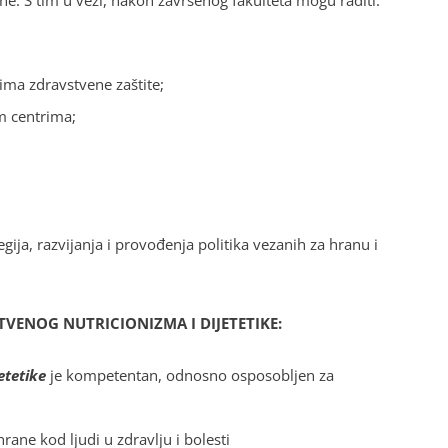
ne. S tim u vezi, nakon završenog fakulteta mogu raditi:
ima zdravstvene zaštite;
im centrima;
gija, razvijanja i provođenja politika vezanih za hranu i
VENOG NUTRICIONIZMA I DIJETETIKE:
etetike
je kompetentan, odnosno osposobljen za
ane kod ljudi u zdravlju i bolesti