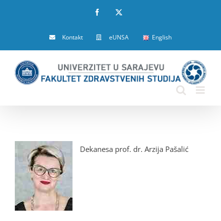
Skip
Facebook
X
to
Kontakt
eUNSA
English
content
Dekanesa prof. dr. Arzija Pašalić