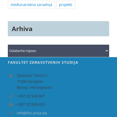
međunarodna saradnja
projekti
Arhiva
Arhiva
FAKULTET ZDRAVSTVENIH STUDIJA
Stjepana Tomića 1
71000 Sarajevo
Bosna i Hercegovina
+387 33 569 807
+387 33 569 825
info@fzs.unsa.ba