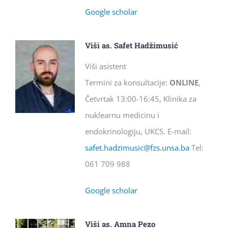
Google scholar
Viši as. Safet Hadžimusić
Viši asistent
Termini za konsultacije:
ONLINE
,
Četvrtak 13:00-16:45, Klinika za
nuklearnu medicinu i
endokrinologiju, UKCS. E-mail:
safet.hadzimusic@fzs.unsa.ba
Tel:
061 709 988
Google scholar
Viši as. Amna Pezo