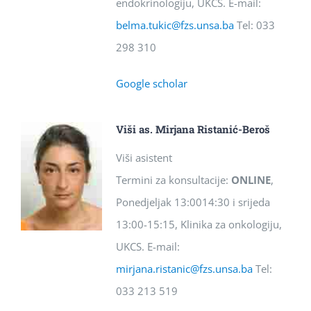
endokrinologiju, UKCS. E-mail:
belma.tukic@fzs.unsa.ba
Tel: 033
298 310
Google scholar
Viši as. Mirjana Ristanić-Beroš
Viši asistent
Termini za konsultacije:
ONLINE
,
Ponedjeljak 13:0014:30 i srijeda
13:00-15:15, Klinika za onkologiju,
UKCS. E-mail:
mirjana.ristanic@fzs.unsa.ba
Tel:
033 213 519