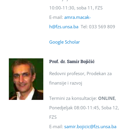
10:00-11:30, soba 11, FZS
E-mail:
amra.macak-
h@fzs.unsa.ba
Tel: 033 569 809
Google Scholar
Prof. dr. Samir Bojičić
Redovni profesor, Prodekan za
finansije i razvoj
Termini za konsultacije:
ONLINE
,
Ponedjeljak 08:00-11:45, Soba 12,
FZS
E-mail:
samir.bojicic@fzs.unsa.ba