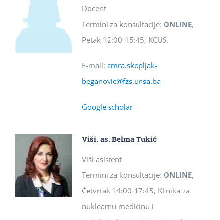
Docent
Termini za konsultacije:
ONLINE
,
Petak 12:00-15:45, KCUS.
E-mail:
amra.skopljak-
beganovic@fzs.unsa.ba
Google scholar
Viši. as. Belma Tukić
Viši asistent
Termini za konsultacije:
ONLINE
,
Četvrtak 14:00-17:45, Klinika za
nuklearnu medicinu i