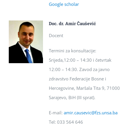
Google scholar
Doc. dr. Amir Čaušević
Docent
Termini za konsultacije:
Srijeda,12:00 – 14:30 i četvrtak
12:00 – 14:30. Zavod za javno
zdravstvo Federacije Bosne i
Hercegovine, Maršala Tita 9, 71000
Sarajevo, BiH (III sprat).
E-mail:
amir.causevic@fzs.unsa.ba
Tel: 033 564 646