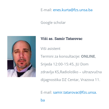
E-mail:
enes.kurta@fzs.unsa.
ba
Google scholar
Viši as. Samir Tatarovac
Viši asistent
Termini za konsultacije:
ONLINE
,
Srijeda 12:00-15:45, JU Dom
zdravlja KS,Radiološko – ultrazvučna
dijagnostika DZ Centar, Vrazova 11.
E-mail:
samir.tatarovac@fzs.unsa.
ba