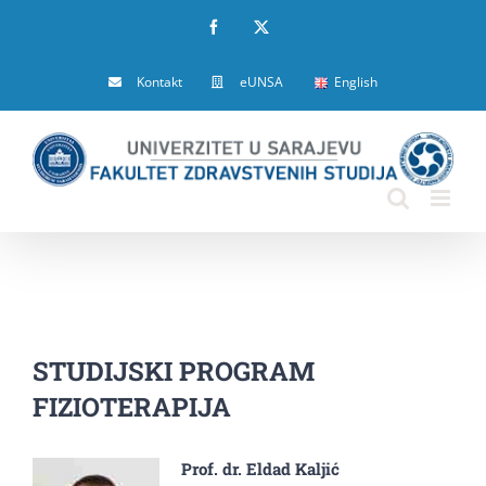
Skip
Facebook
X
to
Kontakt
eUNSA
English
content
STUDIJSKI PROGRAM
FIZIOTERAPIJA
Prof. dr. Eldad Kaljić