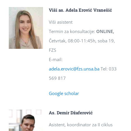
Viši as. Adela Erović Vranešić
Viši asistent
Termin za konsultacije:
ONLINE,
Četvrtak, 08:00-11:45h, soba 19,
FZS
E-mail:
adela.erovic@fzs.unsa.ba
Tel: 033
569 817
Google scholar
As. Demir Džaferović
Asistent, koordinator za II ciklus