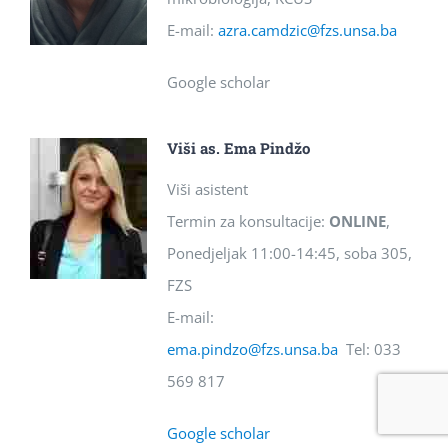
E-mail:
azra.camdzic@fzs.unsa.ba
Google scholar
Viši as. Ema Pindžo
Viši asistent
Termin za konsultacije:
ONLINE
,
Ponedjeljak 11:00-14:45, soba 305,
FZS
E-mail:
ema.pindzo@fzs.unsa.ba
Tel: 033
569 817
Google scholar