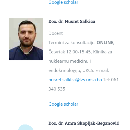
Google scholar
Doc. dr. Nusret Salkica
Docent
Termini za konsultacije:
ONLINE
,
Četvrtak 12:00-15:45, Klinika za
nuklearnu medicinu i
endokrinologiju, UKCS. E-mail:
nusret.salkica@fzs.unsa.ba
Tel: 061
340 535
Google scholar
Doc. dr. Amra Skopljak-Beganović