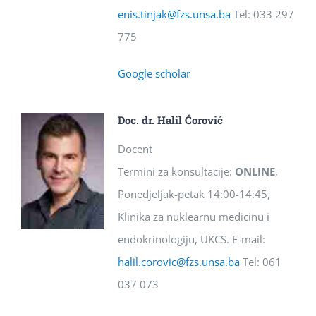
enis.tinjak@fzs.unsa.ba
Tel: 033 297
775
Google scholar
Doc. dr. Halil Ćorović
Docent
Termini za konsultacije:
ONLINE
,
Ponedjeljak-petak 14:00-14:45,
Klinika za nuklearnu medicinu i
endokrinologiju, UKCS. E-mail:
halil.corovic@fzs.unsa.
ba
Tel: 061
037 073