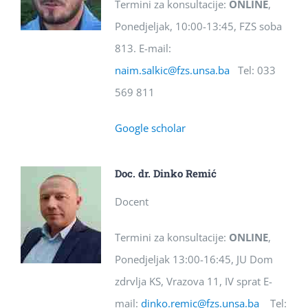
Termini za konsultacije:
ONLINE
,
Ponedjeljak, 10:00-13:45, FZS soba
813. E-mail:
naim.salkic@fzs.unsa.ba
Tel: 033
569 811
Google scholar
Doc. dr. Dinko Remić
Docent
Termini za konsultacije:
ONLINE
,
Ponedjeljak 13:00-16:45, JU Dom
zdrvlja KS, Vrazova 11, IV sprat E-
mail:
dinko.remic@fzs.unsa.ba
Tel: