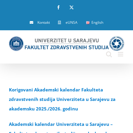
Skip
Facebook
X
to
Kontakt
eUNSA
English
content
Korigovani Akademski kalendar Fakulteta
zdravstvenih studija Univerziteta u Sarajevu za
akademsku 2025./2026. godinu
Akademski kalendar Univerziteta u Sarajevu –