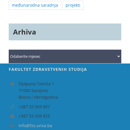
međunarodna saradnja
projekti
Arhiva
Arhiva
FAKULTET ZDRAVSTVENIH STUDIJA
Stjepana Tomića 1
71000 Sarajevo
Bosna i Hercegovina
+387 33 569 807
+387 33 569 825
info@fzs.unsa.ba