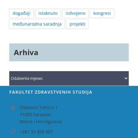
događaji
istaknuto
izdvojeno
kongresi
međunarodna saradnja
projekti
Arhiva
Arhiva
FAKULTET ZDRAVSTVENIH STUDIJA
Stjepana Tomića 1
71000 Sarajevo
Bosna i Hercegovina
+387 33 569 807