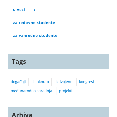
u vezi
za redovne studente
za vanredne studente
Tags
događaji
istaknuto
izdvojeno
kongresi
međunarodna saradnja
projekti
Arhiva