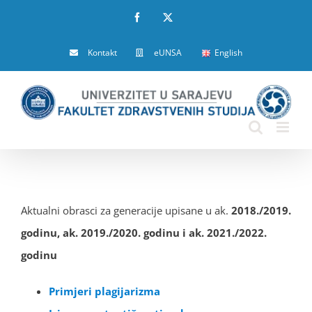
Skip
Facebook
X
to
Kontakt
eUNSA
English
content
Aktualni obrasci za generacije upisane u ak.
2018./2019.
godinu, ak. 2019./2020. godinu i ak. 2021./2022.
godinu
Primjeri plagijarizma