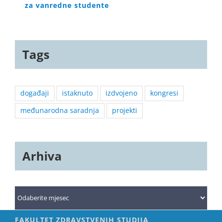
za vanredne studente
Tags
događaji
istaknuto
izdvojeno
kongresi
međunarodna saradnja
projekti
Arhiva
Arhiva
FAKULTET ZDRAVSTVENIH STUDIJA