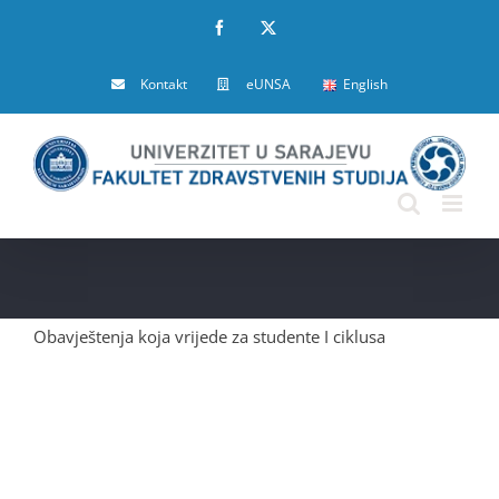
Skip
Facebook
X
to
Kontakt
eUNSA
English
content
Obavještenja koja vrijede za studente I ciklusa