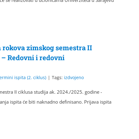
 će se realizovati u učionicama Univerziteta u Sarajevu
h rokova zimskog semestra II
e – Redovni i redovni
ermini ispita (2. ciklus)
|
Tags:
izdvojeno
stra II ciklusa studija ak. 2024./2025. godine -
nja ispita će biti naknadno definisano. Prijava ispita