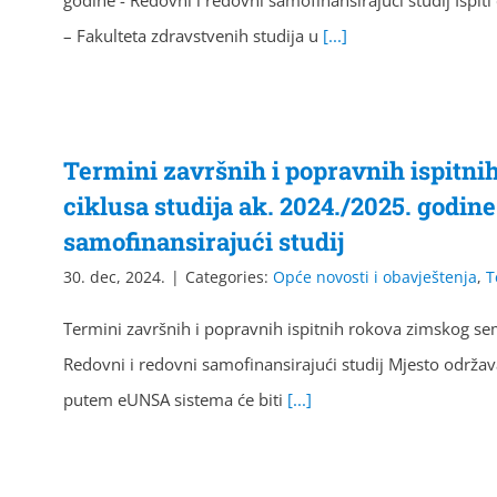
godine - Redovni i redovni samofinansirajući studij Ispiti
– Fakulteta zdravstvenih studija u
[...]
Termini završnih i popravnih ispitni
ciklusa studija ak. 2024./2025. godin
samofinansirajući studij
30. dec, 2024.
|
Categories:
Opće novosti i obavještenja
,
T
Termini završnih i popravnih ispitnih rokova zimskog seme
Redovni i redovni samofinansirajući studij Mjesto održava
putem eUNSA sistema će biti
[...]