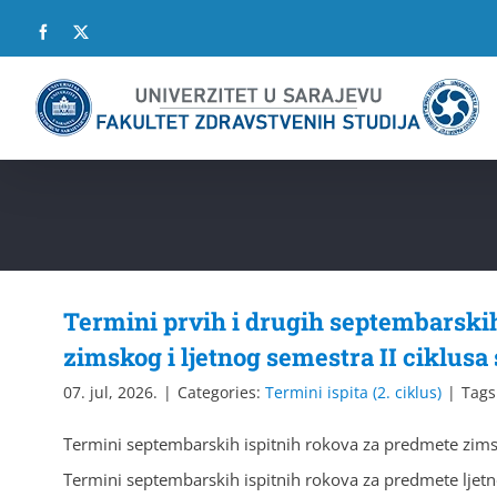
Skip
Facebook
X
to
content
Termini prvih i drugih septembarski
zimskog i ljetnog semestra II ciklusa 
07. jul, 2026.
|
Categories:
Termini ispita (2. ciklus)
|
Tags
Termini septembarskih ispitnih rokova za predmete zimsk
Termini septembarskih ispitnih rokova za predmete ljetno