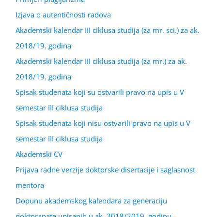
Izjava o autentičnosti radova
Akademski kalendar III ciklusa studija (za mr. sci.) za ak.
2018/19. godina
Akademski kalendar III ciklusa studija (za mr.) za ak.
2018/19. godina
Spisak studenata koji su ostvarili pravo na upis u V
semestar III ciklusa studija
Spisak studenata koji nisu ostvarili pravo na upis u V
semestar III ciklusa studija
Akademski CV
Prijava radne verzije doktorske disertacije i saglasnost
mentora
Dopunu akademskog kalendara za generaciju
doktoranata upisanih u ak. 2018/2019. godinu –