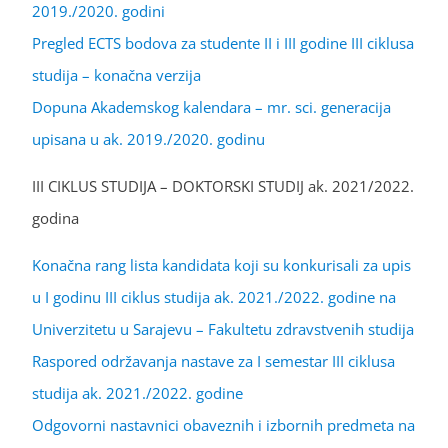
2019./2020. godini
Pregled ECTS bodova za studente II i III godine III ciklusa
studija – konačna verzija
Dopuna Akademskog kalendara – mr. sci. generacija
upisana u ak. 2019./2020. godinu
III CIKLUS STUDIJA – DOKTORSKI STUDIJ ak. 2021/2022.
godina
Konačna rang lista kandidata koji su konkurisali za upis
u I godinu III ciklus studija ak. 2021./2022. godine na
Univerzitetu u Sarajevu – Fakultetu zdravstvenih studija
Raspored održavanja nastave za I semestar III ciklusa
studija ak. 2021./2022. godine
Odgovorni nastavnici obaveznih i izbornih predmeta na