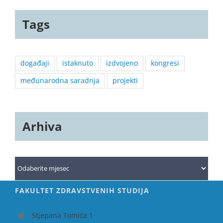
Tags
događaji
istaknuto
izdvojeno
kongresi
međunarodna saradnja
projekti
Arhiva
Arhiva
FAKULTET ZDRAVSTVENIH STUDIJA
Stjepana Tomića 1