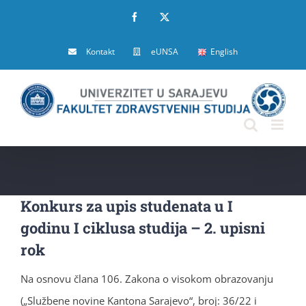
Skip
Facebook
X
to
Kontakt
eUNSA
English
content
Konkurs za upis studenata u I
godinu I ciklusa studija – 2. upisni
rok
Na osnovu člana 106. Zakona o visokom obrazovanju
(„Službene novine Kantona Sarajevo“, broj: 36/22 i