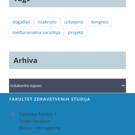
događaji
istaknuto
izdvojeno
kongresi
međunarodna saradnja
projekti
Arhiva
Arhiva
FAKULTET ZDRAVSTVENIH STUDIJA
Stjepana Tomića 1
71000 Sarajevo
Bosna i Hercegovina