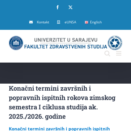
Skip
Facebook
X
to
Kontakt
eUNSA
English
content
Konačni termini završnih i
popravnih ispitnih rokova zimskog
semestra I ciklusa studija ak.
2025./2026. godine
Konačni termini završnih i popravnih ispitnih