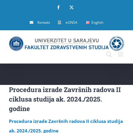
Skip
Facebook
X
to
Kontakt
eUNSA
English
content
Procedura izrade Završnih radova II
ciklusa studija ak. 2024./2025.
godine
Procedura izrade Završnih radova II ciklusa studija
ak. 2024./2025. godine