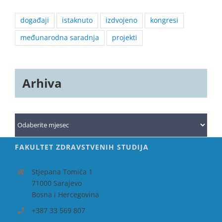
događaji
istaknuto
izdvojeno
kongresi
međunarodna saradnja
projekti
Arhiva
Arhiva
FAKULTET ZDRAVSTVENIH STUDIJA
Stjepana Tomića 1
71000 Sarajevo
Bosna i Hercegovina
+387 33 569 807